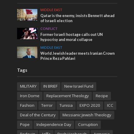
MIDDLE EAST
Qatar is the enemy, insists Bennett ahead
of Israeli election
CONFLICT
Former Israeli hostage calls out UN
hypocrisy and moral collapse
MIDDLE EAST
World Jewish leader meets Iranian Crown
Prince Reza Pahlavi
Tags
MILITARY
IN BRIEF
New Israel Fund
Iron Dome
Replacement Theology
Recipe
Fashion
Terror
Tunisia
EXPO 2020
ICC
Deal of the Century
Messianic Jewish Theology
Pope
Independence Day
Corruption
Bedouin
Jaffa
Rosh Hashanah
Armenia