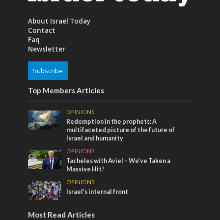
About Israel Today
Contact
Faq
Newsletter
Subscribe
Top Members Articles
OPINIONS
Redemption in the prophets: A
multifaceted picture of the future of
Israel and humanity
OPINIONS
Tacheles with Aviel – We’ve Taken a
Massive Hit!
OPINIONS
Israel’s internal front
Most Read Articles