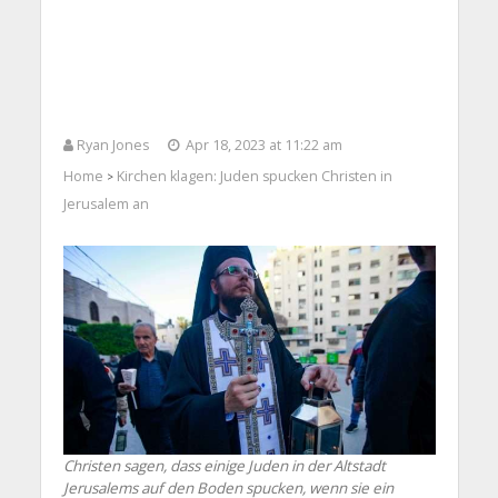
Ryan Jones
Apr 18, 2023 at 11:22 am
Home
Kirchen klagen: Juden spucken Christen in
>
Jerusalem an
Christen sagen, dass einige Juden in der Altstadt
Jerusalems auf den Boden spucken, wenn sie ein