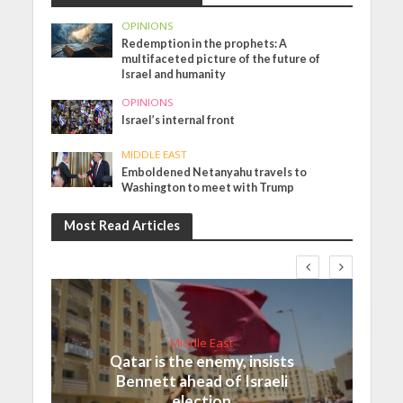
OPINIONS
Redemption in the prophets: A
multifaceted picture of the future of
Israel and humanity
OPINIONS
Israel’s internal front
MIDDLE EAST
Emboldened Netanyahu travels to
Washington to meet with Trump
Most Read Articles
Middle East
Qatar is the enemy, insists
Bennett ahead of Israeli
election